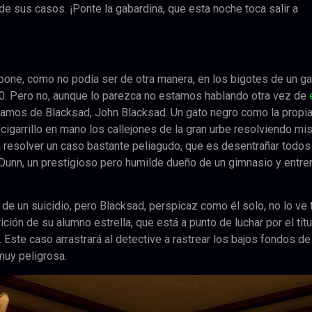
e sus casos. ¡Ponte la gabardina, que esta noche toca salir a
 pone, como no podía ser de otra manera, en los bigotes de un ga
50. Pero no, aunque lo parezca no estamos hablando otra vez de
blamos de Blacksad, John Blacksad. Un gato negro como la propia
cigarrillo en mano los callejones de la gran urbe resolviendo mi
á resolver un caso bastante peliagudo, que es desentrañar todos
Dunn, un prestigioso pero humilde dueño de un gimnasio y entre
 de un suicidio, pero Blacksad, perspicaz como él solo, no lo ve 
ción de su alumno estrella, que está a punto de luchar por el tít
ste caso arrastrará al detective a rastrear los bajos fondos de 
muy peligrosa.