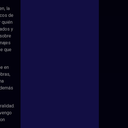
n, la
icos de
y quién
rados y
 sobre
onajes
de que
ne en
ebras,
na
 además
ralidad.
 vengo
con