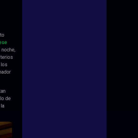
to
ese
 noche,
sterios
 los
nador
tan
ulo de
la