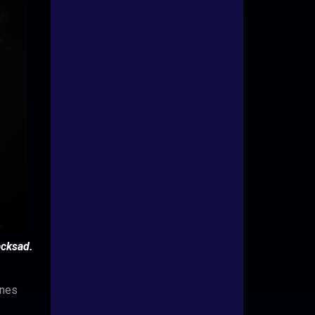
acksad.
ones