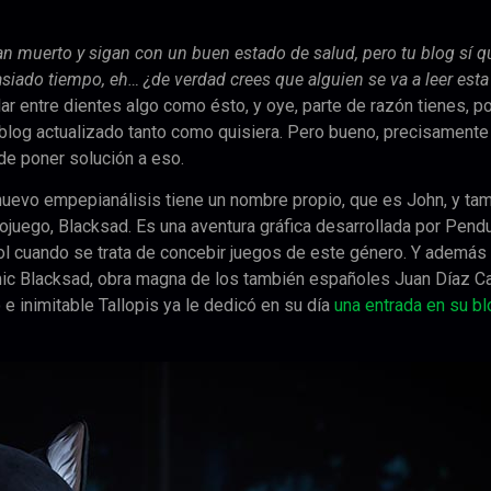
an muerto y sigan con un buen estado de salud, pero tu blog sí q
iado tiempo, eh… ¿de verdad crees que alguien se va a leer esta
 entre dientes algo como ésto, y oye, parte de razón tienes, p
blog actualizado tanto como quisiera. Pero bueno, precisamente
 de poner solución a eso.
nuevo empepianálisis tiene un nombre propio, que es John, y ta
deojuego, Blacksad. Es una aventura gráfica desarrollada por Pend
l cuando se trata de concebir juegos de este género. Y además
cómic Blacksad, obra magna de los también españoles Juan Díaz C
e inimitable Tallopis ya le dedicó en su día
una entrada en su bl