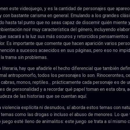
enen este videojuego, y es la cantidad de personajes que aparece
 y con bastante carisma en general. Emulando a los grandes clás
do hasta tal punto que no seas capaz de discernir quién miente 
mbientación noir muy característica del género, incluyendo elabo
 que sacará a la luz sus más oscuros y retorcidos pensamientos
or. Es importante que comente que hacen aparición varios pers
mención a sucesos acaecidos en sus páginas, pero eso no impi
r la trama sin problemas.
literaria, hay que añadirle el hecho diferencial que también defi
imal antropomorfo, todos los personajes lo son. Rinocerontes, c
es, cabras, monos, reptiles… prácticamente cada personaje es de u
rles de personalidad y a recordar qué papel toman en esta obra,
 crudeza de las historias que se cuentan aquí.
 violencia explícita ni desnudos, sí aborda estos temas con natu
 temas como las drogas o incluso el abuso de menores. Lo que
 juego esté lleno de animalitos: este juego se trata a sí mismo 