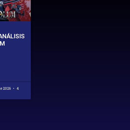
ANÁLISIS
UM
de 2026
4