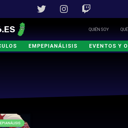
.ES
QUIÉN SOY
QUÉ
CULOS
EMPEPIANÁLISIS
EVENTOS Y 
EPIANÁLISIS