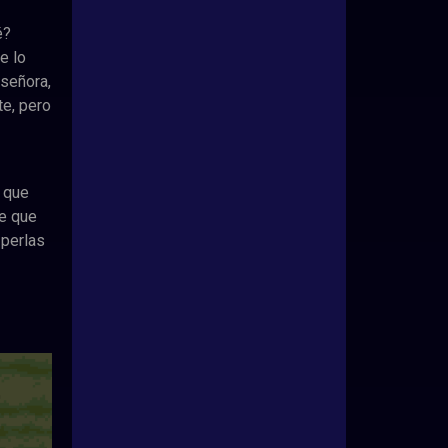
é?
e lo
 señora,
te, pero
e que
de que
 perlas