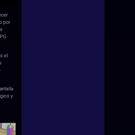
ecer
o por
os
RPG
s el
s
e
antalla
ogios y