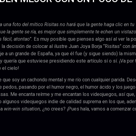
una foto del mítico Risitas no hará que la gente haga clic en tu
 que la gente se ría, es mejor que simplemente te echen un vistazo
 fácil, atontao”.
Es muy posible que pienses algo así al ver la p
la decisión de colocar al ilustre Juan Joya Borja “Risitas” con 
je a un grande de España, ya que él fue (y sigue siendo) la mism
y quería que estuviese presidiendo este artículo sí o sí. ¡Va por t
el cielo!
e que soy un cachondo mental y me río con cualquier parida. Des
de pedos, pasando por el humor negro, el humor ácido y los jueg
isas. Me encanta reírme y me encantan los videojuegos, así que,
do algunos videojuegos indie de calidad suprema en los que, ad
na
win-win situation,
¿no crees? ¡Pues hala, vamos a comenzar c