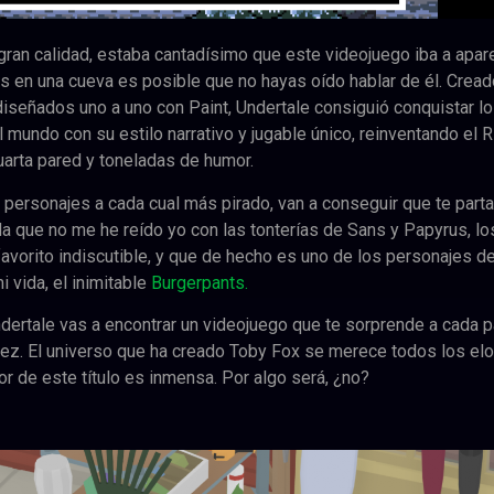
gran calidad, estaba cantadísimo que este videojuego iba a apar
os en una cueva es posible que no hayas oído hablar de él. Cread
diseñados uno a uno con Paint, Undertale consiguió conquistar l
 mundo con su estilo narrativo y jugable único, reinventando el 
uarta pared y toneladas de humor.
personajes a cada cual más pirado, van a conseguir que te parta
a que no me he reído yo con las tonterías de Sans y Papyrus, lo
avorito indiscutible, y que de hecho es uno de los personajes d
 vida, el inimitable
Burgerpants.
ndertale vas a encontrar un videojuego que te sorprende a cada p
a vez. El universo que ha creado Toby Fox se merece todos los el
r de este título es inmensa. Por algo será, ¿no?