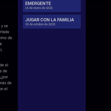
EMERGENTE
14 de enero de 2026
JUGAR CON LA FAMILIA
30 de octubre de 2025
 y se
ortada
ánimo de
a
i,
de el
os de
 ¿por
emás de
on el