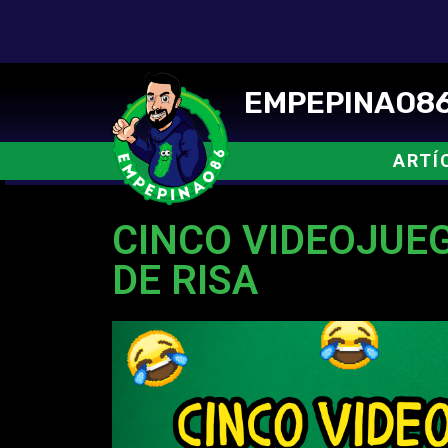
EMPEPINAO86
ARTÍ
CINCO VIDEOJUEG
DE RISA