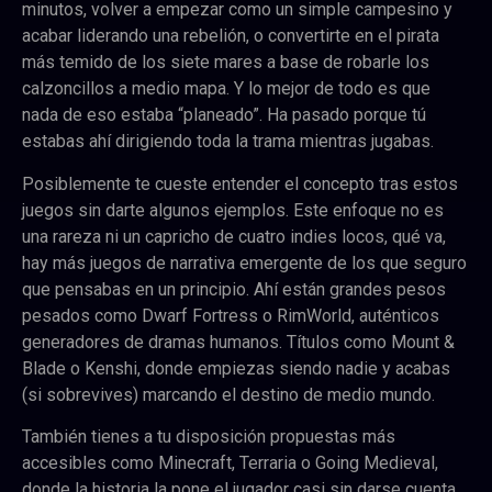
minutos, volver a empezar como un simple campesino y
acabar liderando una rebelión, o convertirte en el pirata
más temido de los siete mares a base de robarle los
calzoncillos a medio mapa. Y lo mejor de todo es que
nada de eso estaba “planeado”. Ha pasado porque tú
estabas ahí dirigiendo toda la trama mientras jugabas.
Posiblemente te cueste entender el concepto tras estos
juegos sin darte algunos ejemplos. Este enfoque no es
una rareza ni un capricho de cuatro indies locos, qué va,
hay más juegos de narrativa emergente de los que seguro
que pensabas en un principio. Ahí están grandes pesos
pesados como Dwarf Fortress o RimWorld, auténticos
generadores de dramas humanos. Títulos como Mount &
Blade o Kenshi, donde empiezas siendo nadie y acabas
(si sobrevives) marcando el destino de medio mundo.
También tienes a tu disposición propuestas más
accesibles como Minecraft, Terraria o Going Medieval,
donde la historia la pone el jugador casi sin darse cuenta.