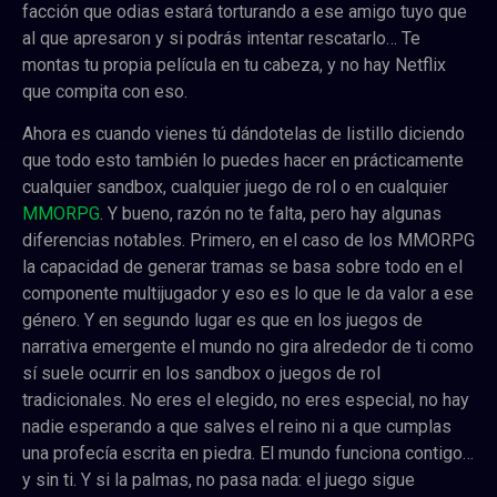
facción que odias estará torturando a ese amigo tuyo que
al que apresaron y si podrás intentar rescatarlo… Te
montas tu propia película en tu cabeza, y no hay Netflix
que compita con eso.
Ahora es cuando vienes tú dándotelas de listillo diciendo
que todo esto también lo puedes hacer en prácticamente
cualquier sandbox, cualquier juego de rol o en cualquier
MMORPG
. Y bueno, razón no te falta, pero hay algunas
diferencias notables. Primero, en el caso de los MMORPG
la capacidad de generar tramas se basa sobre todo en el
componente multijugador y eso es lo que le da valor a ese
género. Y en segundo lugar es que
en los juegos de
narrativa emergente el mundo no gira alrededor de ti como
sí suele ocurrir en los sandbox o juegos de rol
tradicionales.
No eres el elegido, no eres especial, no hay
nadie esperando a que salves el reino ni a que cumplas
una profecía escrita en piedra. El mundo funciona contigo…
y sin ti. Y si la palmas, no pasa nada: el juego sigue