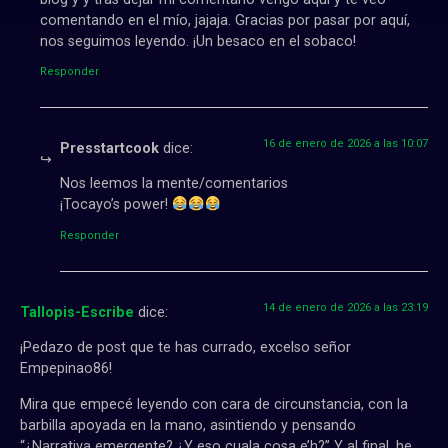
comentando en el mío, jajaja. Gracias por pasar por aquí,
nos seguimos leyendo. ¡Un besaco en el sobaco!
Responder
16 de enero de 2026 a las 10:07
Presstartcook
dice:
Nos leemos la mente/comentarios
¡Tocayo’s power!
Responder
14 de enero de 2026 a las 23:19
Tallopis-Escribe
dice:
¡Pedazo de post que te has currado, excelso señor
Empepinao86!
Mira que empecé leyendo con cara de circunstancia, con la
barbilla apoyada en la mano, asintiendo y pensando
“¿Narrativa emergente? ¿Y eso cuala cosa e’h?” Y al final, he