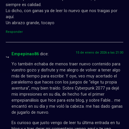
siempre es calidad.
Lo dicho, con ganas ya de leer lo nuevo que nos traigas por
aquí.
Un abrazo grande, tocayo
Responder
15 de enero de 2026 a las 21:00
Empepinao86
dice:
Yo también echaba de menos traer nuevo contenido para
vuestro gozo y disfrute y me alegro de volver a tener algo
más de tiempo para escribir. Y oye, veo muy acertado el
paralelismo que haces con los juegos de “elige tu propia
aventura”, muy bien traído. Sobre Cyberpunk 2077 ya dejé
mis impresiones en su día, de hecho fue el primer
empepianálisis que hice para este blog, y sobre Fable… me
encantó en su día y me voló la cabeza. me has dado ganas
de jugarlo de nuevo.
Es curioso que justo vengo de leer tu última entrada en tu
blog y y tras dejar mi comentario vengo aquí y te veo