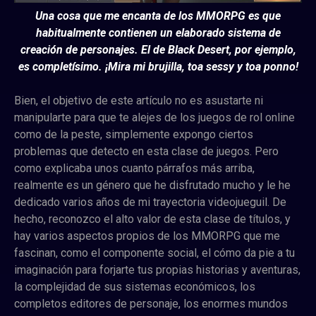
Una cosa que me encanta de los MMORPG es que
habitualmente contienen un elaborado sistema de
creación de personajes. El de Black Desert, por ejemplo,
es completísimo. ¡Mira mi brujilla, toa sessy y toa ponno!
Bien, el objetivo de este artículo no es asustarte ni
manipularte para que te alejes de los juegos de rol online
como de la peste, simplemente expongo ciertos
problemas que detecto en esta clase de juegos. Pero
como explicaba unos cuanto párrafos más arriba,
realmente es un género que he disfrutado mucho y le he
dedicado varios años de mi trayectoria videojueguil. De
hecho, reconozco el alto valor de esta clase de títulos, y
hay varios aspectos propios de los MMORPG que me
fascinan, como el componente social, el cómo da pie a tu
imaginación para forjarte tus propias historias y aventuras,
la complejidad de sus sistemas económicos, los
completos editores de personaje, los enormes mundos