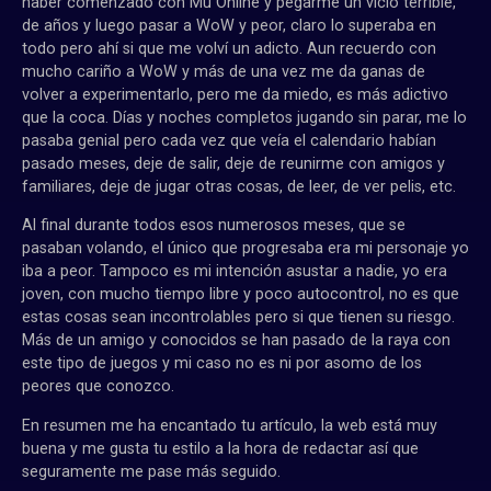
haber comenzado con Mu Online y pegarme un vicio terrible,
de años y luego pasar a WoW y peor, claro lo superaba en
todo pero ahí si que me volví un adicto. Aun recuerdo con
mucho cariño a WoW y más de una vez me da ganas de
volver a experimentarlo, pero me da miedo, es más adictivo
que la coca. Días y noches completos jugando sin parar, me lo
pasaba genial pero cada vez que veía el calendario habían
pasado meses, deje de salir, deje de reunirme con amigos y
familiares, deje de jugar otras cosas, de leer, de ver pelis, etc.
Al final durante todos esos numerosos meses, que se
pasaban volando, el único que progresaba era mi personaje yo
iba a peor. Tampoco es mi intención asustar a nadie, yo era
joven, con mucho tiempo libre y poco autocontrol, no es que
estas cosas sean incontrolables pero si que tienen su riesgo.
Más de un amigo y conocidos se han pasado de la raya con
este tipo de juegos y mi caso no es ni por asomo de los
peores que conozco.
En resumen me ha encantado tu artículo, la web está muy
buena y me gusta tu estilo a la hora de redactar así que
seguramente me pase más seguido.