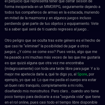
el perjuicio que representa tener que cerrar sesión de
forma inesperada en un MMORPG, seguramente dejando a
todos tus compañeros de armas en la estacada, muriendo
en mitad de la mazmorra y en algunos juegos incluso
perdiendo gran parte de tus objetos y equipamiento. Vete
tú a saber qué será de ti cuando regreses al juego…
Otro peligro que se oculta tras este género es el hecho de
que casi te “eliminan” la posibilidad de jugar a otros
juegos. ¿Y cómo se come eso? Pues verás, algo que me
ha pasado a mí muchas más veces de las que me gustaría
es que quizá alguna que otra vez me encontraba
(milagrosamente) con toda una tarde libre para jugar. Y a lo
mejor me apetecía darle a, qué te digo yo, al
Spore
, por
ejemplo, yo que sé. Lo que me pedía el cuerpo era estar
un buen rato tranquilo, completamente a mi rollo,
diseñando mis monstruitos. Pero claro… cuando uno tiene
poco tiempo para dedicarle a esa “segunda vida” que tiene
en el rol online, pues casi todo el tiempo libre disponible