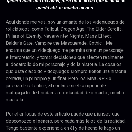
género hace dos décadas, pero no te creas que la cosa se
quedó ahí, ni mucho menos.
Aquí donde me ves, soy un amante de los videojuegos de
rol clásicos, como Fallout, Dragon Age, The Elder Scrolls,
Pillars of Eternity, Neverwinter Nights, Mass Effect,
Baldur’s Gate, Vampire the Masquerade, Gothic… Me
encanta que un videojuego me permita crear un personaje
e interpretarlo, y tomar decisiones que afecten realmente
al desarrollo de mi personaje y de la historia.
La cosa es
que esta clase de videojuegos siempre tienen una historia
cerrada, un principio y un final. Pero los MMORPG o
juegos de rol online, al contar con el componente
multijugador, te brindan la oportunidad de ir mucho, mucho
mas allá.
Por el enfoque de este artículo puede que pienses que
desconozco el género, pero nada más lejos de la realidad.
Tengo bastante experiencia en él y de hecho te hago un