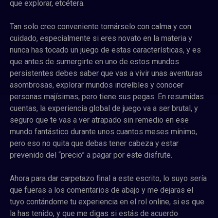
que explorar, etcétera.
Tan solo creo conveniente tomárselo con calma y con
cuidado, especialmente si eres novato en la materia y
nunca has tocado un juego de estas características, y es
que antes de sumergirte en uno de estos mundos
persistentes debes saber que vas a vivir unas aventuras
asombrosas, explorar mundos increíbles y conocer
personas majísimas, pero tiene sus pegas. En resumidas
cuentas, la experiencia global de juego va a ser brutal, y
seguro que te vas a ver atrapado sin remedio en ese
mundo fantástico durante unos cuantos meses mínimo,
pero eso no quita que debas tener cabeza y estar
prevenido del “precio” a pagar por este disfrute.
Ahora para dar carpetazo final a este escrito, lo suyo sería
que fueras a los comentarios de abajo y me dejaras el
tuyo contándome tu experiencia en el rol online, si es que
la has tenido, y que me digas si estás de acuerdo