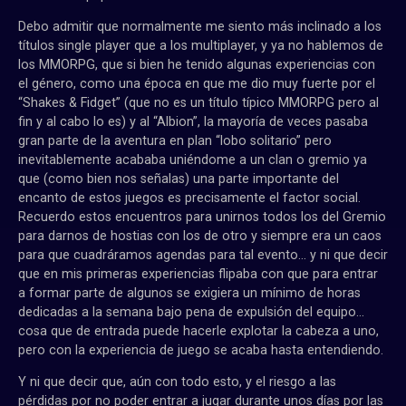
Debo admitir que normalmente me siento más inclinado a los
títulos single player que a los multiplayer, y ya no hablemos de
los MMORPG, que si bien he tenido algunas experiencias con
el género, como una época en que me dio muy fuerte por el
“Shakes & Fidget” (que no es un título típico MMORPG pero al
fin y al cabo lo es) y al “Albion”, la mayoría de veces pasaba
gran parte de la aventura en plan “lobo solitario” pero
inevitablemente acababa uniéndome a un clan o gremio ya
que (como bien nos señalas) una parte importante del
encanto de estos juegos es precisamente el factor social.
Recuerdo estos encuentros para unirnos todos los del Gremio
para darnos de hostias con los de otro y siempre era un caos
para que cuadráramos agendas para tal evento… y ni que decir
que en mis primeras experiencias flipaba con que para entrar
a formar parte de algunos se exigiera un mínimo de horas
dedicadas a la semana bajo pena de expulsión del equipo…
cosa que de entrada puede hacerle explotar la cabeza a uno,
pero con la experiencia de juego se acaba hasta entendiendo.
Y ni que decir que, aún con todo esto, y el riesgo a las
pérdidas por no poder entrar a jugar durante unos días por las