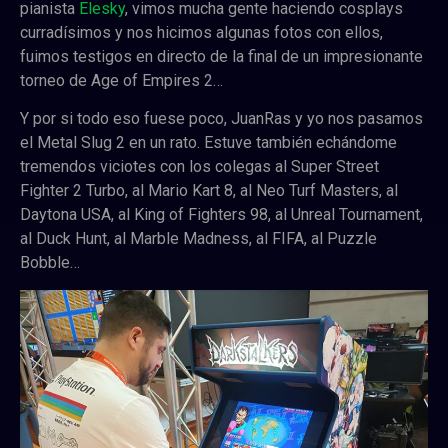
pianista
Elesky
, vimos mucha gente haciendo cosplays
curradísimos y nos hicimos algunas fotos con ellos,
fuimos testigos en directo de la final de un impresionante
torneo de Age of Empires 2…
Y por si todo eso fuese poco, JuanRas y yo nos pasamos
el Metal Slug 2 en un rato. Estuve también echándome
tremendos viciotes con los colegas al Super Street
Fighter 2 Turbo, al Mario Kart 8, al Neo Turf Masters, al
Daytona USA, al King of Fighters 98, al Unreal Tournament,
al Duck Hunt, al Marble Madness, al FIFA, al Puzzle
Bobble…