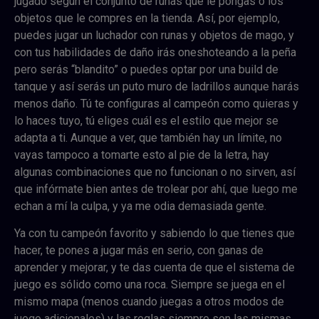
jugado según el conjunto de runas que le pongas o los
objetos que le compres en la tienda. Así, por ejemplo,
puedes jugar un luchador con runas y objetos de mago, y
con tus habilidades de daño irás oneshoteando a la peña
pero serás “blandito” o puedes optar por una build de
tanque y así serás un puto muro de ladrillos aunque harás
menos daño. Tú te configuras al campeón como quieras y
lo haces tuyo, tú eliges cuál es el estilo que mejor se
adapta a ti. Aunque a ver, que también hay un límite, no
vayas tampoco a tomarte esto al pie de la letra, hay
algunas combinaciones que no funcionan o no sirven, así
que infórmate bien antes de trolear por ahí, que luego me
echan a mí la culpa, y ya me odia demasiada gente.
Ya con tu campeón favorito y sabiendo lo que tienes que
hacer, te pones a jugar más en serio, con ganas de
aprender y mejorar, y te das cuenta de que el sistema de
juego es sólido como una roca. Siempre se juega en el
mismo mapa (menos cuando juegas a otros modos de
juego adicionales) y las reglas siempre son las mismas.