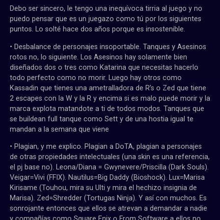
Debo ser sincero, le tengo una inequívoca tirria al juego y no
puedo pensar que es un juegazo como tú por los siguientes
puntos. Lo solté hace dos años porque es insostenible.
• Desbalance de personajes insoportable. Tanques y Asesinos
rotos no, lo siguiente. Los Asesinos hay solamente bien
diseñados dos o tres como Katarina que necesitas hacerlo
todo perfecto como no morir. Luego hay otros como
Kassadin que tienes una ametralladora de R’s o Zed que tiene
2 escapes con la W y la R y encima si es malo puede morir y la
marca explota matandote a ti de todos modos. Tanques que
se buildean full tanque como Sett y de una hostia igual te
mandan a la semana que viene
• Plagian, y me explico. Plagian a DoTA, plagian a personajes
de otras propiedades intelectuales (una skin es una referencia,
el pj base no). Leona/Diana = Gwynevere/Priscilla (Dark Souls).
Veigar=Vivi (FFIX). Nautilus=Big Daddy (Bioshock). Lux=Marisa
Kirisame (Touhou, mira su Ulti y mira el hechizo insignia de
Marisa). Zed=Shredder (Tortugas Ninja). Y así con muchos. Es
sonrojante entonces que ellos se atrevan a demandar a nadie
y compañías como Square Enix o From Software a ellos no.