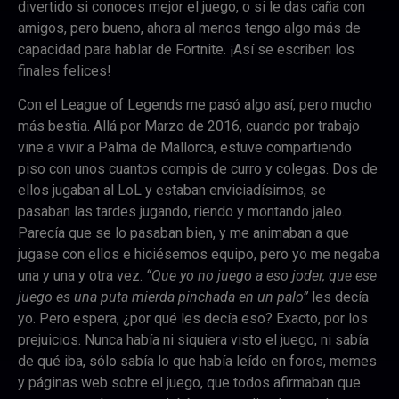
divertido si conoces mejor el juego, o si le das caña con
amigos, pero bueno, ahora al menos tengo algo más de
capacidad para hablar de Fortnite. ¡Así se escriben los
finales felices!
Con el League of Legends me pasó algo así, pero mucho
más bestia. Allá por Marzo de 2016, cuando por trabajo
vine a vivir a Palma de Mallorca, estuve compartiendo
piso con unos cuantos compis de curro y
colegas. Dos
de
ellos jugaban al LoL y estaban enviciadísimos, se
Email
pasaban las tardes jugando, riendo y montando jaleo.
Parecía que se lo pasaban bien, y me animaban a que
jugase con ellos e hiciésemos equipo, pero yo me negaba
una y una y otra vez.
“Que yo no juego a eso joder, que ese
juego es una puta mierda pinchada en un palo”
les decía
yo. Pero espera, ¿por qué les decía eso? Exacto, por los
prejuicios. Nunca había ni siquiera visto el juego, ni sabía
de qué iba, sólo sabía lo que había leído en foros, memes
y páginas web sobre el juego, que todos afirmaban que