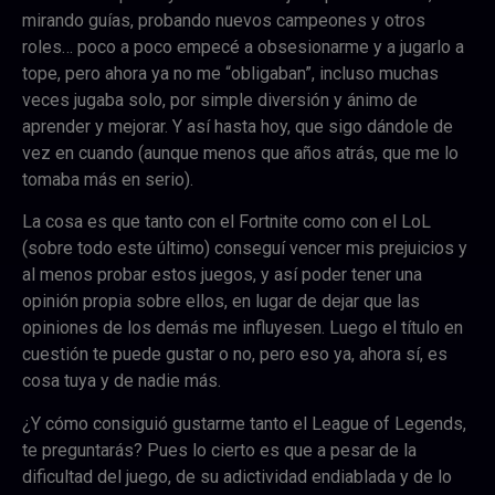
mirando guías, probando nuevos campeones y otros
roles… poco a poco empecé a obsesionarme y a jugarlo a
tope, pero ahora ya no me “obligaban”, incluso muchas
veces jugaba solo, por simple diversión y ánimo de
aprender y mejorar. Y así hasta hoy, que sigo dándole de
vez en cuando (aunque menos que años atrás, que me lo
tomaba más en serio).
La cosa es que tanto con el Fortnite como con el LoL
(sobre todo este último) conseguí vencer mis prejuicios y
al menos probar estos juegos, y así poder tener una
opinión propia sobre ellos, en lugar de dejar que las
opiniones de los demás me influyesen. Luego el título en
cuestión te puede gustar o no, pero eso ya, ahora sí, es
cosa tuya y de nadie más.
¿Y cómo consiguió gustarme tanto el League of Legends,
te preguntarás? Pues lo cierto es que a pesar de la
dificultad del juego, de su adictividad endiablada y de lo