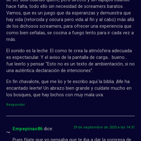
hace falta, todo ello sin necesidad de screamers baratos.
Vamos, que es un juego que da esperanzas y demuestra que
hay vida (retorcida y oscura pero vida al fin y al cabo) más allá
de los dichosos screamers, para ofrecer una experiencia que
como bien señalas, se cocina a fuego lento para ir cada vez a
más.
El sonido es la leche. El como te crea la atmósfera adecuada
es espectacular. Y el aviso de la pantalla de carga… bueno…
fue leerlo y pensar “Esto no es un texto de ambientación, si no
una auténtica declaración de intenciones”.
En fin chavalote, que me lio y te escribo aquí la biblia. ¡Me ha
encantado leerte! Un abrazo bien grande y cuídate mucho en
los bosques, que hay bichos con muy mala uva.
Responder
29 de septiembre de 2025 a las 14:31
Empepinao86
dice:
Pues fíjate que yo pensaba que te iba a dar la sorpresa de