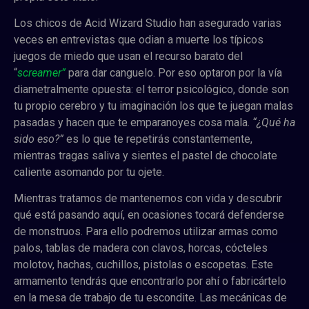
Los chicos de Acid Wizard Studio han asegurado varias
veces en entrevistas que odian a muerte los típicos
juegos de miedo que usan el recurso barato del
“
screamer”
para dar canguelo. Por eso optaron por la vía
diametralmente opuesta: el terror psicológico, donde son
tu propio cerebro y tu imaginación los que te juegan malas
pasadas y hacen que te emparanoyes cosa mala.
“¿Qué ha
sido eso?”
es lo que te repetirás constantemente,
mientras tragas saliva y sientes el pastel de chocolate
caliente asomando por tu ojete.
Mientras tratamos de mantenernos con vida y descubrir
qué está pasando aquí, en ocasiones tocará defenderse
de monstruos. Para ello podremos utilizar armas como
palos, tablas de madera con clavos, horcas, cócteles
molotov, hachas, cuchillos, pistolas o escopetas. Este
armamento tendrás que encontrarlo por ahí o fabricártelo
en la mesa de trabajo de tu escondite. Las mecánicas de