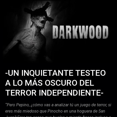
-UN INQUIETANTE TESTEO
Email
A LO MÁS OSCURO DEL
TERROR INDEPENDIENTE-
“Pero Pepino, ¿cómo vas a analizar tú un juego de terror, si
eres más miedoso que Pinocho en una hoguera de San