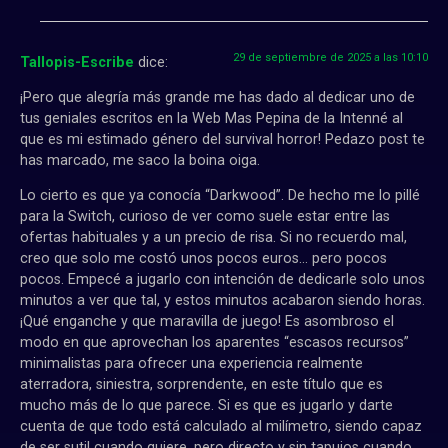
29 de septiembre de 2025 a las 10:10
Tallopis-Escribe
dice:
¡Pero que alegría más grande me has dado al dedicar uno de
tus geniales escritos en la Web Mas Pepina de la Intenné al
que es mi estimado género del survival horror! Pedazo post te
has marcado, me saco la boina oiga.
Lo cierto es que ya conocía “Darkwood”. De hecho me lo pillé
para la Switch, curioso de ver como suele estar entre las
ofertas habituales y a un precio de risa. Si no recuerdo mal,
creo que solo me costó unos pocos euros… pero pocos
pocos. Empecé a jugarlo con intención de dedicarle solo unos
minutos a ver que tal, y estos minutos acabaron siendo horas.
¡Qué enganche y que maravilla de juego! Es asombroso el
modo en que aprovechan los aparentes “escasos recursos”
minimalistas para ofrecer una experiencia realmente
aterradora, siniestra, sorprendente, en este título que es
mucho más de lo que parece. Si es que es jugarlo y darte
cuenta de que todo está calculado al milímetro, siendo capaz
de ser sutil cuando quiere, pero directo y sin tapujos cuando