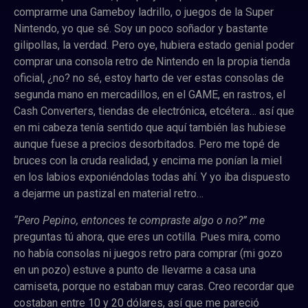
comprarme una Gameboy ladrillo, o juegos de la Super
Nintendo, yo que sé. Soy un poco soñador y bastante
gilipollas, la verdad. Pero oye, hubiera estado genial poder
comprar una consola retro de Nintendo en la propia tienda
oficial, ¿no? no sé, estoy harto de ver estas consolas de
segunda mano en mercadillos, en el GAME, en rastros, el
Cash Converters, tiendas de electrónica, etcétera… así que
en mi cabeza tenía sentido que aquí también las hubiese
aunque fuese a precios desorbitados. Pero me topé de
bruces con la cruda realidad, y encima me ponían la miel
en los labios exponiéndolas todas ahí. Y yo iba dispuesto
a dejarme un pastizal en material retro…
“Pero Pepino, entonces te compraste algo o no?” me
preguntas tú ahora, que eres un cotilla. Pues mira, como
no había consolas ni juegos retro para comprar (mi gozo
en un pozo) estuve a punto de llevarme a casa una
camiseta, porque no estaban muy caras. Creo recordar que
costaban entre 10 y 20 dólares, así que me pareció