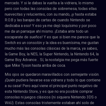
mercado. Y si le dabas la vuelta a la vidriera, lo mismo
pero con todas las consolas de sobremesa, todas ellas
nuevecitas y relucientes, con su mando, ¡y hasta estaba
R.O.B y las barajas de cartas de cuando Nintendo se
dedicaba a eso! Y eso ya me dejó loquísimo y por poco
me da un parraque ahí mismo. ¡Estaba ante todo un
escaparate de sueños! Y es que si bien me parece que la
Switch es un consolón y la idea es buenísima, me gustan
mucho más las consolas clásicas de la marca, ya sabes,
la Game Boy, la NES, la Super Nintendo, la Nintendo 64, la
Game Boy Advance… Sí, la nostalgia me pega más fuerte
que Mike Tyson hasta arriba de coca.
Mis ojos se quedaron maravillados con semejante visión.
¡Quién pudiera llevarse esa vidriera y todo lo que contiene
a su casa! Pero aquí viene el principal punto negativo de
esta Nintendo Store, y es que no era posible comprar
consolas ni juegos clásicos (ni siquiera Nintendo 3DS o
WiiU). Estas consolas tristemente estaban ahí solo de