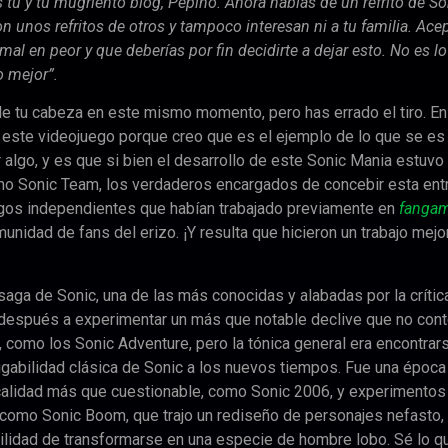
s tú y tu mugriento blog, Pepino. Ahora hablas de un refrito de S
son unos refritos de otros y tampoco interesan ni a tu familia. Ace
al en peor y que deberías por fin decidirte a dejar esto. No es lo
o mejor”.
e tu cabeza en este mismo momento, pero has errado el tiro. En
 este videojuego porque creo que es el ejemplo de lo que se es
algo, y es que si bien el desarrollo de este Sonic Mania estuvo
o Sonic Team, los verdaderos encargados de concebir esta ent
uegos independientes que habían trabajado previamente en
fanga
nidad de fans del erizo. ¡Y resulta que hicieron un trabajo mejo
a de Sonic, una de las más conocidas y alabadas por la crítica
 después a experimentar un más que notable declive que no con
 como los Sonic Adventure, pero la tónica general era encontrar
ugabilidad clásica de Sonic a los nuevos tiempos. Fue una época
calidad más que cuestionable, como Sonic 2006, y experimentos
, como Sonic Boom, que trajo un rediseño de personajes nefasto,
bilidad de transformarse en una especie de hombre lobo. Sé lo q