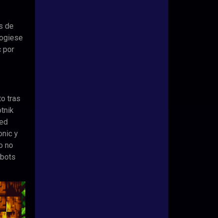
os de
cogiese
c por
o tras
otnik
led
onic y
o no
obots