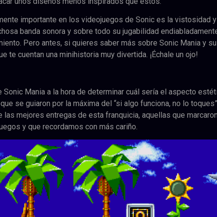
sacar unos diseños menos inspirados que éstos.
nte importante en los videojuegos de Sonic es la vistosidad y
chosa banda sonora y sobre todo su jugabilidad endiabladamente
ento. Pero antes, si quieres saber más sobre Sonic Mania y su
e te cuentan una minihistoria muy divertida. ¡Échale un ojo!
Sonic Mania a la hora de determinar cuál sería el aspecto estét
que se guiaron por la máxima del “si algo funciona, no lo toques”
 de las mejores entregas de esta franquicia, aquellas que marcaro
ojuegos y que recordamos con más cariño.