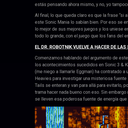
estás pensando ahora mismo, y no, yo tampoco
Al final, lo que queda claro es que la frase “si
este Sonic Mania lo sabían bien. Por eso se e
lo mejor de sus mejores juegos y los uniese en 
todo lo grande, con el juego que los fans del e
EL DR. ROBOTNIK VUELVE A HACER DE LAS
Email
Comenzamos hablando del argumento de este jue
los acontecimientos sucedidos en Sonic 3 & Knuc
(me niego a llamarle Eggman) ha contratado a 
Heavies para investigar una misteriosa fuente d
Tails se enteran y van para allá para evitarlo,
trama hacer nada bueno con eso. Sin embargo n
se lleven esa poderosa fuente de energía que 