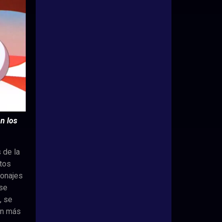
n los
 de la
tos
sonajes
 se
, se
on más