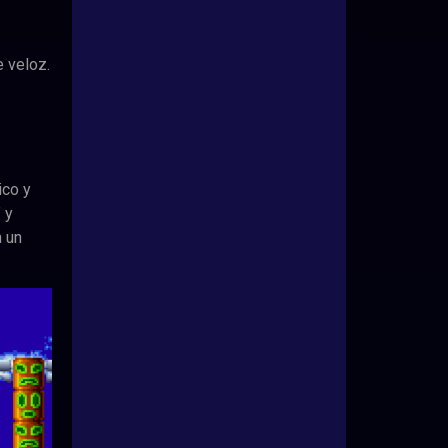
 veloz.
ico y
 y
n un