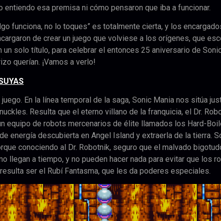
 entiendo esa premisa ni cómo pensaron que iba a funcionar.
 algo funciona, no lo toques” es totalmente cierta, y los encargad
ncargaron de crear un juego que volviese a los orígenes, que es
un solo título, para celebrar el entonces 25 aniversario de Soni
rizo querían. ¡Vamos a verlo!
 SUYAS
go. En la línea temporal de la saga, Sonic Mania nos sitúa just
kles. Resulta que el eterno villano de la franquicia, el Dr. Rob
un equipo de robots mercenarios de élite llamados los Hard-Boi
e energía descubierta en Angel Island y extraerla de la tierra. S
 porque conociendo al Dr. Robotnik, seguro que el malvado bigotud
o llegan a tiempo, y no pueden hacer nada para evitar que los r
resulta ser el Rubí Fantasma, que les da poderes especiales.