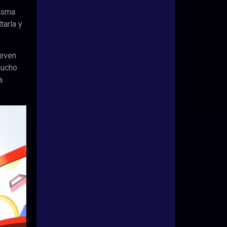
tasma
tarla y
teven
mucho
a