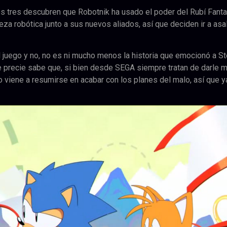
los tres descubren que Robotnik ha usado el poder del Rubí Fan
eza robótica junto a sus nuevos aliados, así que deciden ir a asal
 juego y no, no es ni mucho menos la historia que emocionó a S
e precie sabe que, si bien desde SEGA siempre tratan de darle 
do viene a resumirse en acabar con los planes del malo, así que y