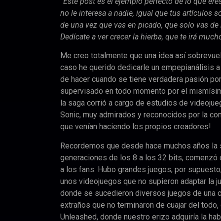
“Este post es el ejemplo perfecto de lo que ere
no le interesa a nadie, igual que tus artículos 
de una vez que vas en picado, que solo vas de m
Dedícate a ver crecer la hierba, que te irá much
Me creo totalmente que una idea así sobrevuel
caso he querido dedicarle un empepianálisis a
de hacer cuando se tiene verdadera pasión por 
supervisado en todo momento por el mismísim
la saga corrió a cargo de estudios de videoj
Sonic, muy admirados y reconocidos por la comu
que venían haciendo los propios creadores!
Recordemos que desde hace muchos años la sag
generaciones de los 8 a los 32 bits, comenzó
a los fans. Hubo grandes juegos, por supuesto,
unos videojuegos que no supieron adaptar la j
donde se sucedieron diversos juegos de una 
extraños que no terminaron de cuajar del todo
Unleashed, donde nuestro erizo adquiría la ha