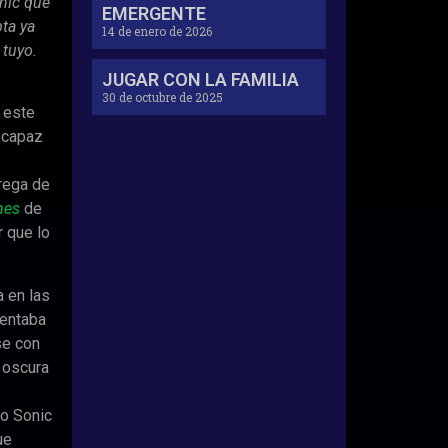
onic que
EMERGENTE
pta ya
14 de enero de 2026
 tuyo.
JUGAR CON LA FAMILIA
30 de octubre de 2025
 este
 capaz
rega de
mes
de
r que lo
 en las
tentaba
se con
 oscura
 o Sonic
ue