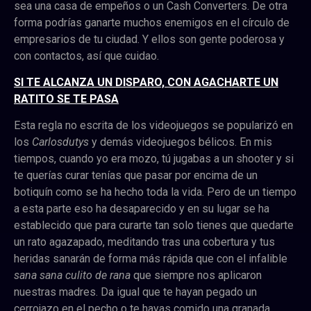
sea una casa de empeños o un Cash Converters. De otra
forma podrías ganarte muchos enemigos en el círculo de
empresarios de tu ciudad. Y ellos son gente poderosa y
con contactos, así que cuidao.
SI TE ALCANZA UN DISPARO, CON AGACHARTE UN
RATITO SE TE PASA
Esta regla no escrita de los videojuegos se popularizó en
los
Carlosdutys
y demás videojuegos bélicos. En mis
tiempos, cuando yo era mozo, tú jugabas a un shooter y si
te querías curar tenías que pasar por encima de un
botiquín como se ha hecho toda la vida. Pero de un tiempo
a esta parte eso ha desaparecido y en su lugar se ha
establecido que para curarte tan solo tienes que quedarte
un rato agazapado, meditando tras una cobertura y tus
heridas sanarán de forma más rápida que con el infalible
sana sana culito de rana
que siempre nos aplicaron
nuestras madres. Da igual que te hayan pegado un
cerrojazo en el pecho o te hayas comido una granada.