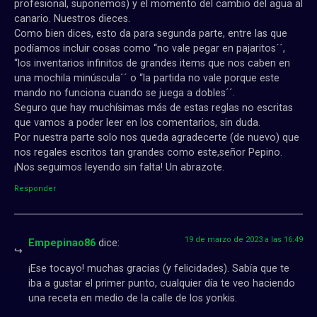
profesional, suponemos) y el momento del cambio del agua al
canario. Nuestros dieces.
Como bien dices, esto da para segunda parte, entre las que
podíamos incluir cosas como “no vale pegar en pajaritos´´,
“los inventarios infinitos de grandes items que nos caben en
una mochila minúscula´´ o “la partida no vale porque este
mando no funciona cuando se juega a dobles´´.
Seguro que hay muchísimas más de estas reglas no escritas
que vamos a poder leer en los comentarios, sin duda.
Por nuestra parte solo nos queda agradecerte (de nuevo) que
nos regales escritos tan grandes como este,señor Pepino.
¡Nos seguimos leyendo sin falta! Un abrazote.
Responder
19 de marzo de 2023 a las 16:49
Empepinao86
dice:
¡Ese tocayo! muchas gracias (y felicidades). Sabía que te
iba a gustar el primer punto, cualquier día te veo haciendo
una receta en medio de la calle de los yonkis.