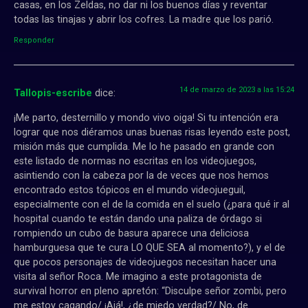
casas, en los Zeldas, no dar ni los buenos días y reventar
todas las tinajas y abrir los cofres. La madre que los parió.
Responder
14 de marzo de 2023 a las 15:24
Tallopis-escribe
dice:
¡Me parto, desternillo y mondo vivo oiga! Si tu intención era
lograr que nos diéramos unas buenas risas leyendo este post,
misión más que cumplida. Me lo he pasado en grande con
este listado de normas no escritas en los videojuegos,
asintiendo con la cabeza por la de veces que nos hemos
encontrado estos tópicos en el mundo videojueguil,
especialmente con el de la comida en el suelo (¿para qué ir al
hospital cuando te están dando una paliza de órdago si
rompiendo un cubo de basura aparece una deliciosa
hamburguesa que te cura LO QUE SEA al momento?), y el de
que pocos personajes de videojuegos necesitan hacer una
visita al señor Roca. Me imagino a este protagonista de
survival horror en pleno apretón: “Disculpe señor zombi, pero
me estoy cagando/ ¡Ajá!, ¿de miedo verdad?/ No, de