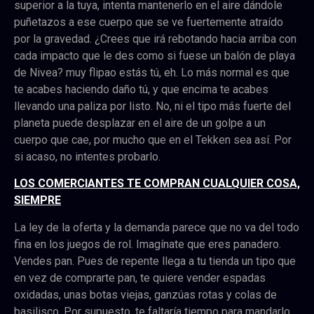
superior a la tuya, intenta mantenerlo en el aire dándole
puñetazos a ese cuerpo que se ve fuertemente atraído
por la gravedad. ¿Crees que irá rebotando hacia arriba con
cada impacto que le des como si fuese un balón de playa
de Nivea? muy flipao estás tú, eh. Lo más normal es que
te acabes haciendo daño tú, y que encima te acabes
llevando una paliza por listo. No, ni el tipo más fuerte del
planeta puede desplazar en el aire de un golpe a un
cuerpo que cae, por mucho que en el Tekken sea así. Por
si acaso, no intentes probarlo.
LOS COMERCIANTES TE COMPRAN CUALQUIER COSA,
SIEMPRE
La ley de la oferta y la demanda parece que no va del todo
fina en los juegos de rol. Imagínate que eres panadero.
Vendes pan. Pues de repente llega a tu tienda un tipo que
en vez de comprarte pan, te quiere vender espadas
oxidadas, unas botas viejas, ganzúas rotas y colas de
basilisco. Por supuesto, te faltaría tiempo para mandarlo